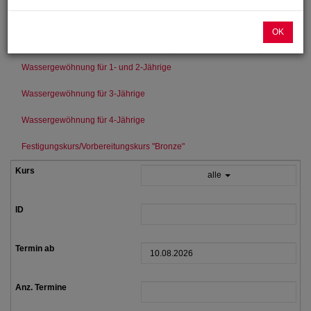
Advents-Spielnachmittag für die 4- bis 6-Jährigen
OK
Schwimmkurs für Kinder ab 5 Jahren
Babyschwimmen
Wassergewöhnung für 1- und 2-Jährige
Wassergewöhnung für 3-Jährige
Wassergewöhnung für 4-Jährige
Festigungskurs/Vorbereitungskurs "Bronze"
alle