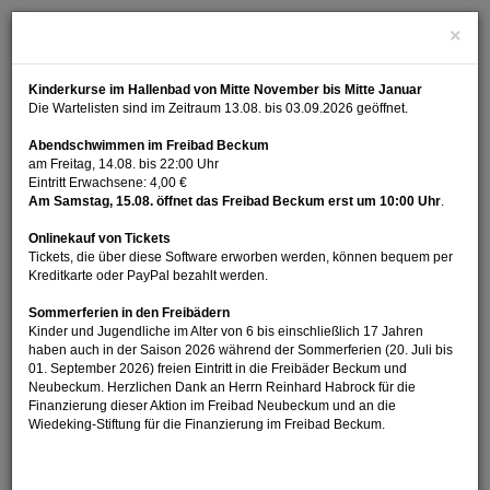
×
Kinderkurse im Hallenbad von Mitte November bis Mitte Januar
Die Wartelisten sind im Zeitraum 13.08. bis 03.09.2026 geöffnet.
Abendschwimmen im Freibad Beckum
am Freitag, 14.08. bis 22:00 Uhr
Eintritt Erwachsene: 4,00 €
Am Samstag, 15.08. öffnet das Freibad Beckum erst um 10:00 Uhr
.
Menü Ein
Onlinekauf von Tickets
Tickets, die über diese Software erworben werden, können bequem per
Kreditkarte oder PayPal bezahlt werden.
Sommerferien in den Freibädern
Kinder und Jugendliche im Alter von 6 bis einschließlich 17 Jahren
Buchen
haben auch in der Saison 2026 während der Sommerferien (20. Juli bis
01. September 2026) freien Eintritt in die Freibäder Beckum und
Neubeckum. Herzlichen Dank an Herrn Reinhard Habrock für die
Finanzierung dieser Aktion im Freibad Neubeckum und an die
Wiedeking-Stiftung für die Finanzierung im Freibad Beckum.
Navigatio