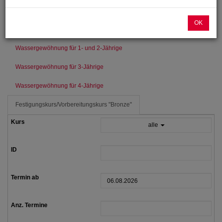
Advents-Spielnachmittag für die 4- bis 6-Jährigen
OK
Schwimmkurs für Kinder ab 5 Jahren
Babyschwimmen
Wassergewöhnung für 1- und 2-Jährige
Wassergewöhnung für 3-Jährige
Wassergewöhnung für 4-Jährige
Festigungskurs/Vorbereitungskurs "Bronze"
alle