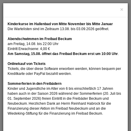
×
Kinderkurse im Hallenbad von Mitte November bis Mitte Januar
Die Wartelisten sind im Zeitraum 13.08. bis 03.09.2026 geöffnet.
Abendschwimmen im Freibad Beckum
am Freitag, 14.08. bis 22:00 Uhr
Eintritt Erwachsene: 4,00 €
Am Samstag, 15.08. öffnet das Freibad Beckum erst um 10:00 Uhr
.
Menü Ein
Onlinekauf von Tickets
Tickets, die über diese Software erworben werden, können bequem per
Kreditkarte oder PayPal bezahlt werden.
Sommerferien in den Freibädern
Kinder und Jugendliche im Alter von 6 bis einschließlich 17 Jahren
Buchen
haben auch in der Saison 2026 während der Sommerferien (20. Juli bis
01. September 2026) freien Eintritt in die Freibäder Beckum und
Neubeckum. Herzlichen Dank an Herrn Reinhard Habrock für die
Finanzierung dieser Aktion im Freibad Neubeckum und an die
Wiedeking-Stiftung für die Finanzierung im Freibad Beckum.
Navigatio