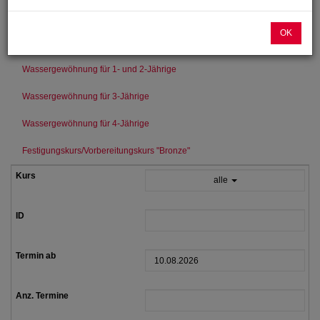
Advents-Spielnachmittag für die 4- bis 6-Jährigen
OK
Schwimmkurs für Kinder ab 5 Jahren
Babyschwimmen
Wassergewöhnung für 1- und 2-Jährige
Wassergewöhnung für 3-Jährige
Wassergewöhnung für 4-Jährige
Festigungskurs/Vorbereitungskurs "Bronze"
alle