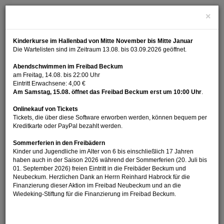
×
Kinderkurse im Hallenbad von Mitte November bis Mitte Januar
Die Wartelisten sind im Zeitraum 13.08. bis 03.09.2026 geöffnet.
Abendschwimmen im Freibad Beckum
am Freitag, 14.08. bis 22:00 Uhr
Eintritt Erwachsene: 4,00 €
Am Samstag, 15.08. öffnet das Freibad Beckum erst um 10:00 Uhr
.
Menü Ein
Onlinekauf von Tickets
Tickets, die über diese Software erworben werden, können bequem per
Kreditkarte oder PayPal bezahlt werden.
Sommerferien in den Freibädern
Kinder und Jugendliche im Alter von 6 bis einschließlich 17 Jahren
Buchen
haben auch in der Saison 2026 während der Sommerferien (20. Juli bis
01. September 2026) freien Eintritt in die Freibäder Beckum und
Neubeckum. Herzlichen Dank an Herrn Reinhard Habrock für die
Finanzierung dieser Aktion im Freibad Neubeckum und an die
Wiedeking-Stiftung für die Finanzierung im Freibad Beckum.
Navigatio